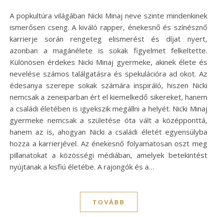
A popkultúra világában Nicki Minaj neve szinte mindenkinek
ismerősen cseng. A kiváló rapper, énekesnő és színésznő
karrierje során rengeteg elismerést és díjat nyert,
azonban a magánélete is sokak figyelmet felkeltette.
Különösen érdekes Nicki Minaj gyermeke, akinek élete és
nevelése számos találgatásra és spekulációra ad okot. Az
édesanya szerepe sokak számára inspiráló, hiszen Nicki
nemcsak a zeneiparban ért el kiemelkedő sikereket, hanem
a családi életében is igyekszik megállni a helyét. Nicki Minaj
gyermeke nemcsak a születése óta vált a középponttá,
hanem az is, ahogyan Nicki a családi életét egyensúlyba
hozza a karrierjével. Az énekesnő folyamatosan oszt meg
pillanatokat a közösségi médiában, amelyek betekintést
nyújtanak a kisfiú életébe. A rajongók és a…
TOVÁBB