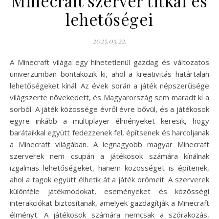
Minecraft szerver titkai és
lehetőségei
2025.05.22.
A Minecraft világa egy hihetetlenül gazdag és változatos
univerzumban bontakozik ki, ahol a kreativitás határtalan
lehetőségeket kínál. Az évek során a játék népszerűsége
világszerte növekedett, és Magyarország sem maradt ki a
sorból. A játék közössége évről évre bővül, és a játékosok
egyre inkább a multiplayer élményeket keresik, hogy
barátaikkal együtt fedezzenek fel, építsenek és harcoljanak
a Minecraft világában. A legnagyobb magyar Minecraft
szerverek nem csupán a játékosok számára kínálnak
izgalmas lehetőségeket, hanem közösséget is építenek,
ahol a tagok együtt élhetik át a játék örömeit. A szerverek
különféle játékmódokat, eseményeket és közösségi
interakciókat biztosítanak, amelyek gazdagítják a Minecraft
élményt. A játékosok számára nemcsak a szórakozás,