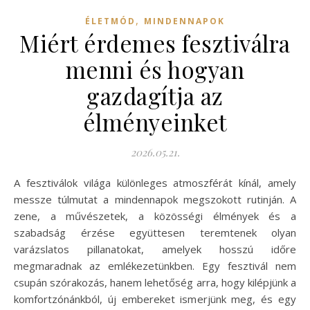
,
ÉLETMÓD
MINDENNAPOK
Miért érdemes fesztiválra
menni és hogyan
gazdagítja az
élményeinket
2026.05.21.
A fesztiválok világa különleges atmoszférát kínál, amely
messze túlmutat a mindennapok megszokott rutinján. A
zene, a művészetek, a közösségi élmények és a
szabadság érzése együttesen teremtenek olyan
varázslatos pillanatokat, amelyek hosszú időre
megmaradnak az emlékezetünkben. Egy fesztivál nem
csupán szórakozás, hanem lehetőség arra, hogy kilépjünk a
komfortzónánkból, új embereket ismerjünk meg, és egy