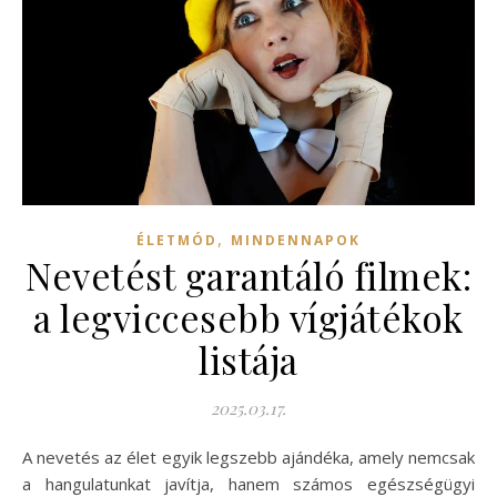
,
ÉLETMÓD
MINDENNAPOK
Nevetést garantáló filmek:
a legviccesebb vígjátékok
listája
2025.03.17.
A nevetés az élet egyik legszebb ajándéka, amely nemcsak
a hangulatunkat javítja, hanem számos egészségügyi