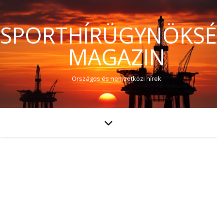
SPORTHÍRÜGYNÖKS
MAGAZIN
Országos és nemzetközi hírek