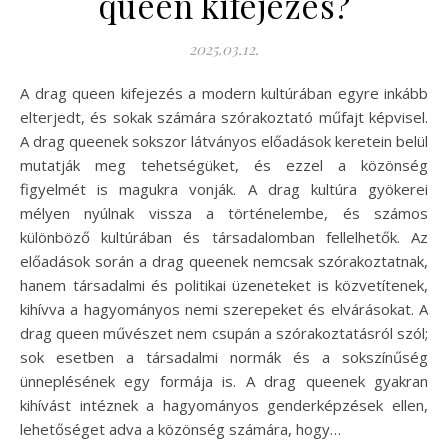
queen kifejezés?
2025.03.12.
A drag queen kifejezés a modern kultúrában egyre inkább
elterjedt, és sokak számára szórakoztató műfajt képvisel.
A drag queenek sokszor látványos előadások keretein belül
mutatják meg tehetségüket, és ezzel a közönség
figyelmét is magukra vonják. A drag kultúra gyökerei
mélyen nyúlnak vissza a történelembe, és számos
különböző kultúrában és társadalomban fellelhetők. Az
előadások során a drag queenek nemcsak szórakoztatnak,
hanem társadalmi és politikai üzeneteket is közvetítenek,
kihívva a hagyományos nemi szerepeket és elvárásokat. A
drag queen művészet nem csupán a szórakoztatásról szól;
sok esetben a társadalmi normák és a sokszínűség
ünneplésének egy formája is. A drag queenek gyakran
kihívást intéznek a hagyományos genderképzések ellen,
lehetőséget adva a közönség számára, hogy…