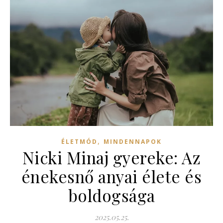
,
ÉLETMÓD
MINDENNAPOK
Nicki Minaj gyereke: Az
énekesnő anyai élete és
boldogsága
2025.05.25.