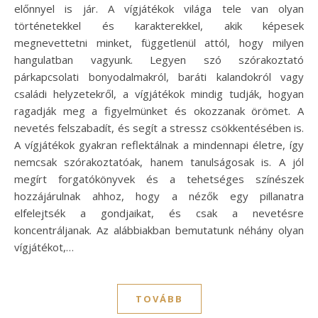
előnnyel is jár. A vígjátékok világa tele van olyan
történetekkel és karakterekkel, akik képesek
megnevettetni minket, függetlenül attól, hogy milyen
hangulatban vagyunk. Legyen szó szórakoztató
párkapcsolati bonyodalmakról, baráti kalandokról vagy
családi helyzetekről, a vígjátékok mindig tudják, hogyan
ragadják meg a figyelmünket és okozzanak örömet. A
nevetés felszabadít, és segít a stressz csökkentésében is.
A vígjátékok gyakran reflektálnak a mindennapi életre, így
nemcsak szórakoztatóak, hanem tanulságosak is. A jól
megírt forgatókönyvek és a tehetséges színészek
hozzájárulnak ahhoz, hogy a nézők egy pillanatra
elfelejtsék a gondjaikat, és csak a nevetésre
koncentráljanak. Az alábbiakban bemutatunk néhány olyan
vígjátékot,…
TOVÁBB