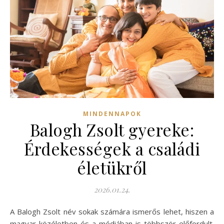
MINDENNAPOK
Balogh Zsolt gyereke:
Érdekességek a családi
életükről
2026.01.24.
A Balogh Zsolt név sokak számára ismerős lehet, hiszen a
magyar közéletben és a médiában is többször előfordult.