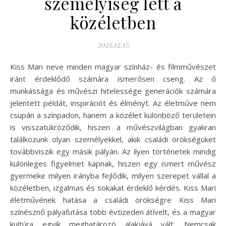
személyiség lett a
közéletben
2025.12.17.
Kiss Mari neve minden magyar színház- és filmművészet
iránt érdeklődő számára ismerősen cseng. Az ő
munkássága és művészi hitelessége generációk számára
jelentett példát, inspirációt és élményt. Az életműve nem
csupán a színpadon, hanem a közélet különböző területein
is visszatükröződik, hiszen a művészvilágban gyakran
találkozunk olyan személyekkel, akik családi örökségüket
továbbviszik egy másik pályán. Az ilyen történetek mindig
különleges figyelmet kapnak, hiszen egy ismert művész
gyermeke milyen irányba fejlődik, milyen szerepet vállal a
közéletben, izgalmas és sokakat érdeklő kérdés. Kiss Mari
életművének hatása a családi örökségre Kiss Mari
színésznő pályafutása több évtizeden átívelt, és a magyar
kultúra egyik meghatározó alakjává vált. Nemcsak