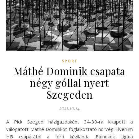
SPORT
Máthé Dominik csapata
négy góllal nyert
Szegeden
2021.10.14.
A Pick Szeged házigazdaként 34-30-ra kikapott a
válogatott Máthé Dominikot foglalkoztató norvég Elverum
HB csapatától a férfi kézilabda Bajnokok Ligája