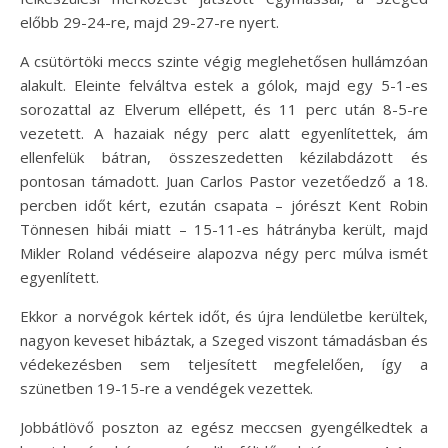
előbb 29-24-re, majd 29-27-re nyert.
A csütörtöki meccs szinte végig meglehetősen hullámzóan
alakult. Eleinte felváltva estek a gólok, majd egy 5-1-es
sorozattal az Elverum ellépett, és 11 perc után 8-5-re
vezetett. A hazaiak négy perc alatt egyenlítettek, ám
ellenfelük bátran, összeszedetten kézilabdázott és
pontosan támadott. Juan Carlos Pastor vezetőedző a 18.
percben időt kért, ezután csapata – jórészt Kent Robin
Tönnesen hibái miatt – 15-11-es hátrányba került, majd
Mikler Roland védéseire alapozva négy perc múlva ismét
egyenlített.
Ekkor a norvégok kértek időt, és újra lendületbe kerültek,
nagyon keveset hibáztak, a Szeged viszont támadásban és
védekezésben sem teljesített megfelelően, így a
szünetben 19-15-re a vendégek vezettek.
Jobbátlövő poszton az egész meccsen gyengélkedtek a