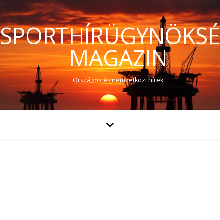
SPORTHÍRÜGYNÖKS
MAGAZIN
Országos és nemzetközi hírek