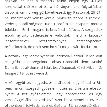
hazaiak, és bár a második félidő elején egy 4-1-es
sorozattal csökkentették a hátrányukat, a folytatásban
újabb három norvég gól következett, így Pastornak 26-21-
nél megint időt kellett kérnie. Mikler továbbra is remekül
védett, ebből mégsem tudott profitálni a csapata, mert a
túloldalon Emil Imsgard is bravúrral hárított. A szegediek
előbb nyitott védekezésre váltottak, majd a kapusuk
lecserélésével létszámfölényes támadójátékkal
próbálkoztak, de ezek sem hozták meg a várt fordulatot.
A hazaiak legeredményesebb játékosa Bánhidi Bence volt
hat góllal, a norvégoknál Tobias Gröndahl kilenc, Máthé
Dominik hat alkalommal talált be. A kapusok közül Mikler 12,
Imsgard 18 lövést védett.
A két együttes negyedszer találkozott egymással a BL-
ben, három szegedi győzelem után az Elverum először
nyert. A két győzelemmel, egy döntetlennel és egy
vereséggel álló Szeged jövő szerdán a német THW Kiel
otthonában folytatja szereplését a BL csoportkörében.