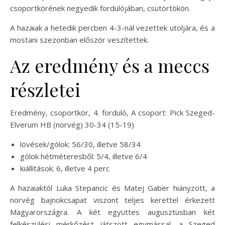
csoportkörének negyedik fordulójában, csütörtökön.
A hazaiak a hetedik percben 4-3-nál vezettek utoljára, és a
mostani szezonban először veszítettek.
Az eredmény és a meccs
részletei
Eredmény, csoportkör, 4. forduló, A csoport: Pick Szeged-
Elverum HB (norvég) 30-34 (15-19)
lövések/gólok: 56/30, illetve 58/34
gólok hétméteresből: 5/4, illetve 6/4
kiállítások: 6, illetve 4 perc
A hazaiaktól Luka Stepancic és Matej Gaber hiányzott, a
norvég bajnokcsapat viszont teljes kerettel érkezett
Magyarországra. A két együttes augusztusban két
felkészülési mérkőzést játszott egymással, a Szeged